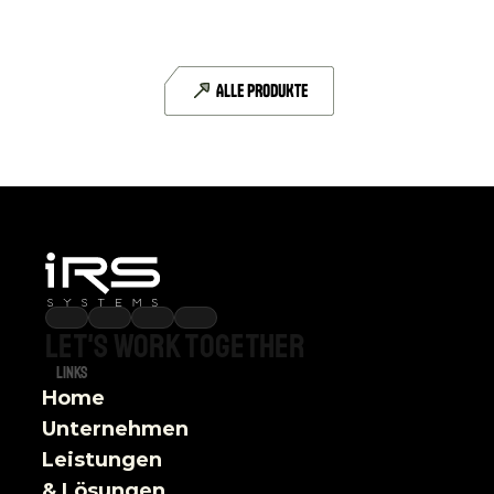
CAN-FD
6 CAN-FD-Schnittstellen
ALLE PRODUKTE
DETAILS
Let's
work
together
Links
Home
Unternehmen
Leistungen 
& Lösungen