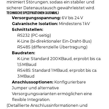
minimiert Störungen, sodass ein stabiler und 
sicherer Datenaustausch gewährleistet wird. 
Technische Spezifikationen (Auswahl)
Versorgungsspannung:
 6 V bis 24 V 
Galvanische Isolation:
 Mindestens 1 kV 
Schnittstellen:
RS232 (PC-seitig) 
K-Line (bi-direktionaler Ein-Draht-Bus) 
RS485 (differenzielle Übertragung) 
Baudraten:
K-Line: Standard 200 KBaud, erprobt bis ca. 
1,5 MBaud 
RS485: Standard 1 MBaud, erprobt bis ca. 
3 MBaud 
Anschlussoptionen:
 Konfigurierbare 
Jumper und alternative 
Versorgungsvarianten ermöglichen eine 
flexible Integration. 
(Detaillierte Anschlussinformationen und 