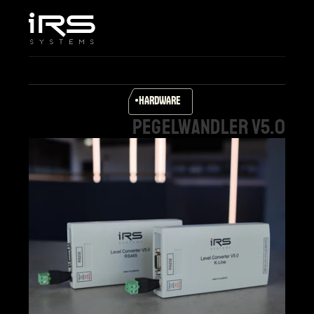
Home
Unternehmen
Leistungen & Lösungen
Produkte
HARDWARE
Karriere
Pegelwandler
V5.0
Support
Select Language