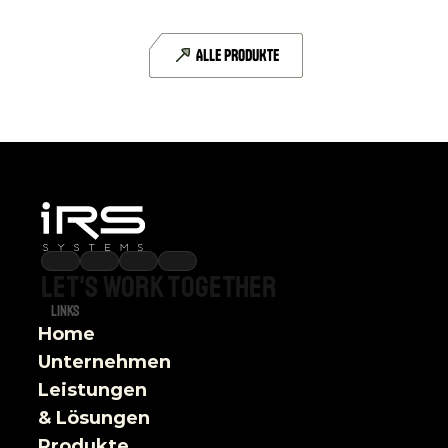
CAN-FD
6 CAN-FD-Schnittstellen
ALLE PRODUKTE
DETAILS
Let's
work
together
Links
Home
Unternehmen
Leistungen 
& Lösungen
Produkte