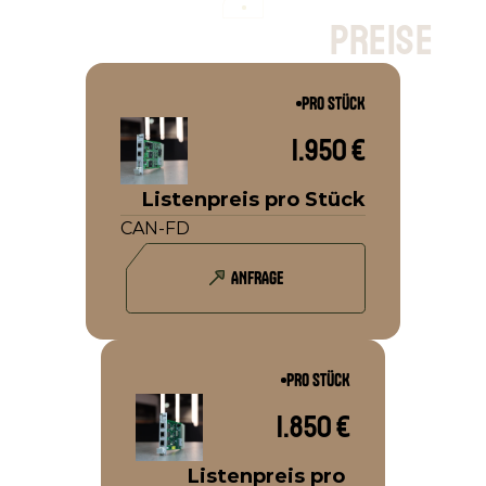
p
r
e
i
s
e
PRO STÜCK
1.950 €
Listenpreis pro Stück
CAN-FD
ANFRAGE
PRO STÜCK
1.850 €
Listenpreis pro 