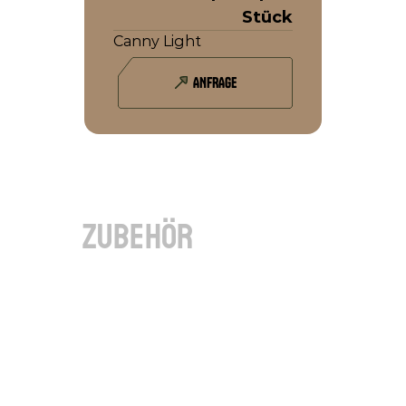
Stück
Canny Light
ANFRAGE
zubehör
Debug-Schnittstelle von 6 
CAN-FD Kanälen
Zum herausführen der 6 CAN-