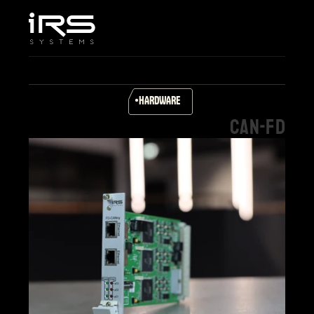
Home
Unternehmen
Leistungen & Lösungen
Produkte
HARDWARE
Karriere
CAN-FD
Support
Select Language