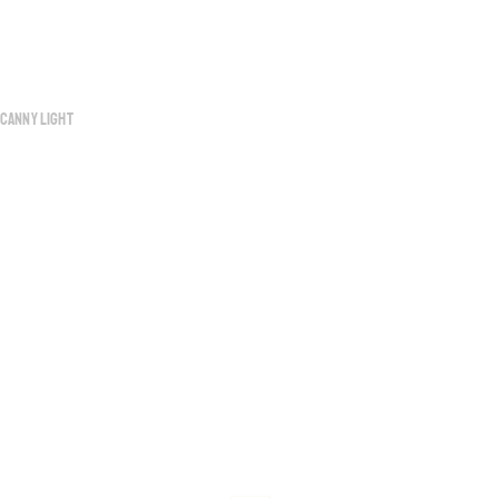
Canny
Light
CAN-FD, jedoch 
ohne
 12 LIN channels 
und 5 port Ethernet switch