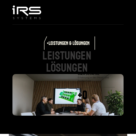
Home
Unternehmen
Leistungen & Lösungen
Produkte
LEISTUNGEN & LÖSUNGEN
Karriere
leistungen
Support
Lösungen
Select Language
ÜBER 30 JAHRE
Erfahrung in der Mess- und
Prüftechnik
+
0
zufriedene
Kunden