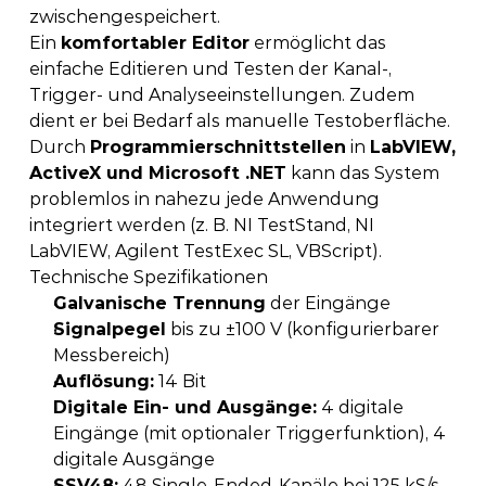
zwischengespeichert. 
Ein 
komfortabler Editor
 ermöglicht das 
einfache Editieren und Testen der Kanal-, 
Trigger- und Analyseeinstellungen. Zudem 
dient er bei Bedarf als manuelle Testoberfläche. 
Durch 
Programmierschnittstellen
 in 
LabVIEW, 
ActiveX und Microsoft .NET
 kann das System 
problemlos in nahezu jede Anwendung 
integriert werden (z. B. NI TestStand, NI 
LabVIEW, Agilent TestExec SL, VBScript). 
Technische Spezifikationen
Galvanische Trennung
 der Eingänge 
Signalpegel
 bis zu ±100 V (konfigurierbarer 
Messbereich) 
Auflösung:
 14 Bit 
Digitale Ein- und Ausgänge:
 4 digitale 
Eingänge (mit optionaler Triggerfunktion), 4 
digitale Ausgänge 
SSV48:
 48 Single-Ended-Kanäle bei 125 kS/s 