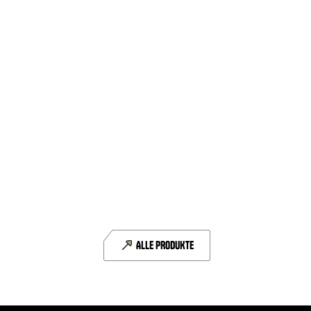
DAS KÖNNTE SIE AUCH INTERESSIEREN
CAN-FD
6 CAN-FD-Schnittstellen
ALLE PRODUKTE
DETAILS