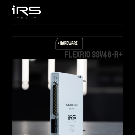
Home
Unternehmen
Leistungen & Lösungen
Produkte
HARDWARE
Karriere
FlexRIO
SSV48-R+
Support
Select Language