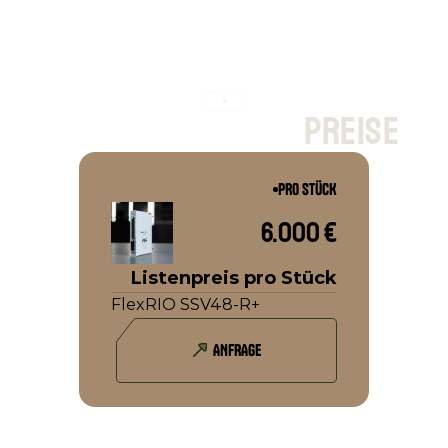
p
r
e
i
s
e
PRO STÜCK
6.000 €
Listenpreis pro Stück
FlexRIO SSV48-R+
ANFRAGE