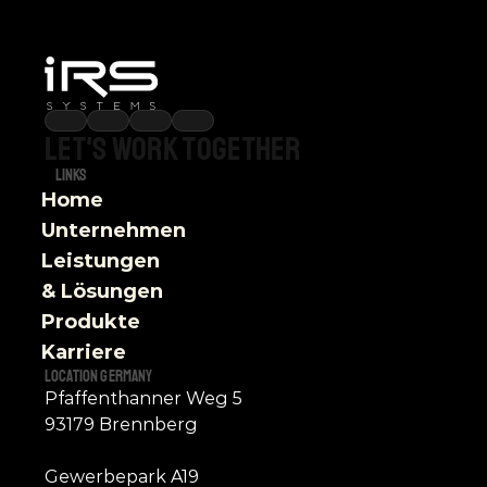
Let's
work
together
Links
Home
Unternehmen
Leistungen 
& Lösungen
Produkte
Karriere
Location germany
Pfaffenthanner Weg 5
93179 Brennberg
Gewerbepark A19