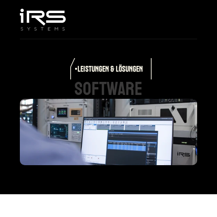
Home
Unternehmen
Leistungen & Lösungen
Produkte
LEISTUNGEN & LÖSUNGEN
Karriere
software
Support
Select Language