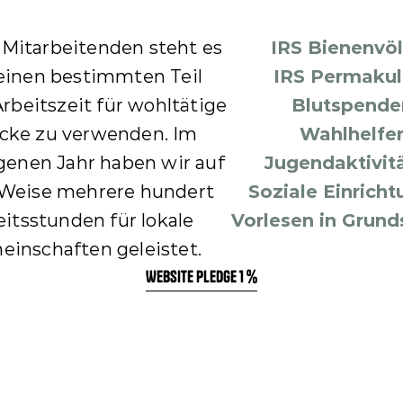
e
c
Mitarbeitenden steht es 
IRS Bienenvöl
h
 einen bestimmten Teil 
IRS Permakul
n
i
Arbeitszeit für wohltätige 
Blutspende
s
ke zu verwenden. Im 
Wahlhelfe
c
enen Jahr haben wir auf 
Jugendaktivit
h
e
 Weise mehrere hundert 
Soziale Einrich
s 
itsstunden für lokale 
Vorlesen in Grund
U
n
inschaften geleistet.
t
WEBSITE PLEDGE 1 %
e
r
n
e
h
m