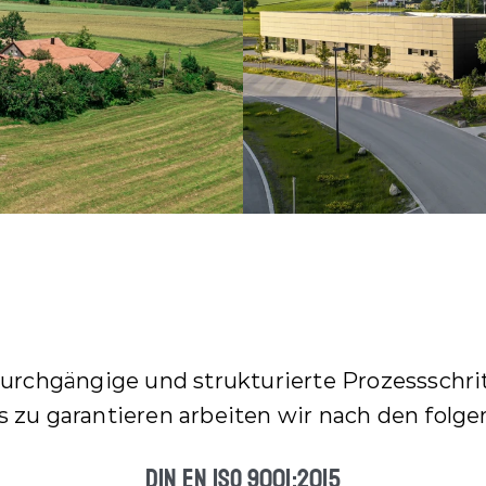
r
t 
a
u
f 
u
n
s
e
r
e 
s
o
z
i
rchgängige und strukturierte Prozessschrit
a
l
 zu garantieren arbeiten wir nach den fol
e 
V
DIN EN ISO 9001:2015
e