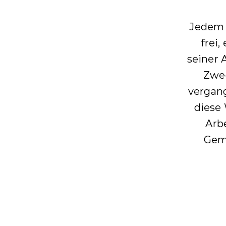
Jedem 
frei,
seiner 
Zwec
vergang
diese
Arbe
Geme