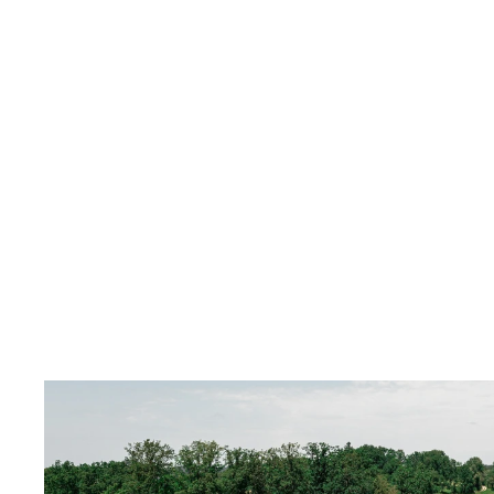
nicht nur im ländlichen 
nahezu jedem Raum den B
sondern auch im Gewer
Unser Bemühen wurde s
Brennberg als auch im 
Wörth-Wiesent mit der 
"Blühender Betrieb" des
Staatsministeriums für
Verbraucherschutz honor