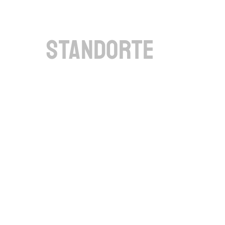
standorte
GELÄNDE
Die Außenanlagen wurde
Standorten im Sinne der 
angelegt. In Brennberg 
Gebäude hierzu in das b
Waldstück integriert. In 
Donau wurden eine Viel
und Sträuchern gepflanz