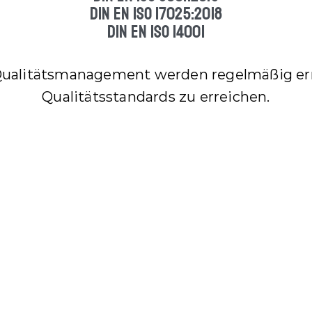
DIN EN ISO 17025:2018
r
DIN EN ISO 14001
a
n
t
s Qualitätsmanagement werden regelmäßig er
w
Qualitätsstandards zu erreichen.
o
r
t
u
n
g
, 
N
a
c
h
len
h
a
NACHWUCHS
l