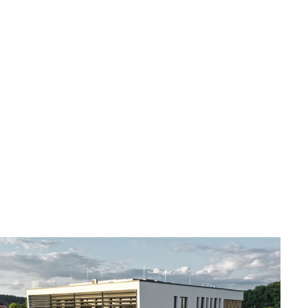
ng der Fertigungshalle, 
s Dach des Carports 
dulen erstellt.