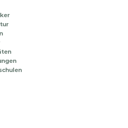
ker
tur
n
r
äten
tungen
schulen