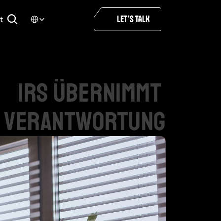
Select Language
LET’S TALK
t
IRS
übernimmt
Verantwortung