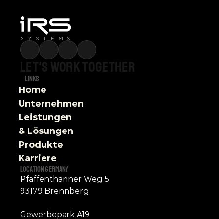
Let's
work
together
Links
Home
Unternehmen
Leistungen 
& Lösungen
Produkte
Karriere
Location germany
Pfaffenthanner Weg 5
93179 Brennberg
Gewerbepark A19