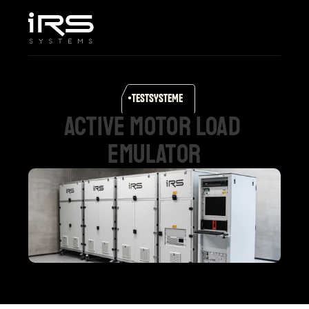
Home
Unternehmen
Leistungen & Lösungen
Produkte
TESTSYSTEME
Karriere
active
motor
load
Support
emulator
Select Language