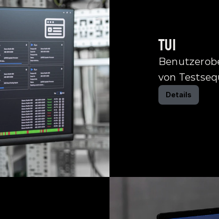
TUI
Benutzerobe
von Testse
Details