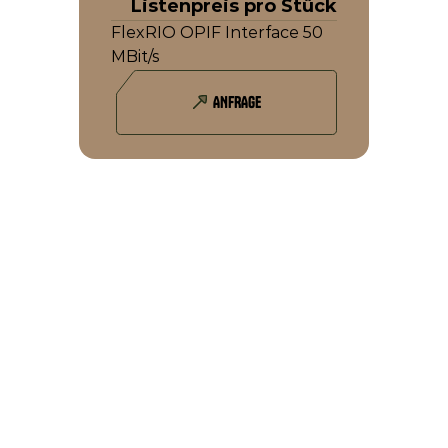
Listenpreis pro Stück
FlexRIO OPIF Interface 50 
MBit/s
ANFRAGE
DAS KÖNNTE SIE AUCH INTERESSIEREN