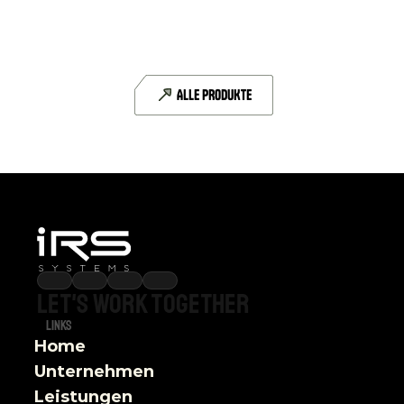
CAN-FD
6 CAN-FD-Schnittstellen
ALLE PRODUKTE
DETAILS
Let's
work
together
Links
Home
Unternehmen
Leistungen 